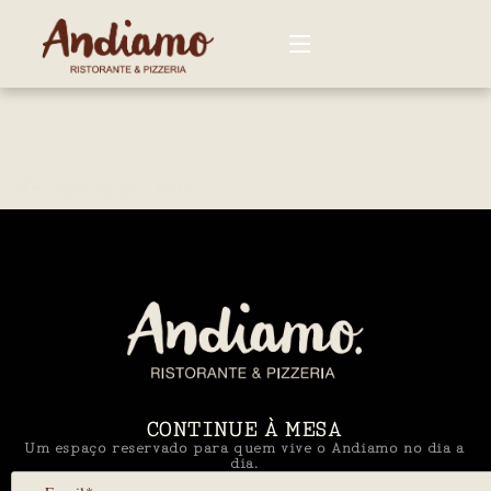
CARDÁPIO
NEXT
PREVIOUS
NOSSAS LOJAS
EVENTOS
Andiamo Buffet
Eventos nas lojas
CONTATO
CONTINUE À MESA
Um espaço reservado para quem vive o Andiamo no dia a
dia.